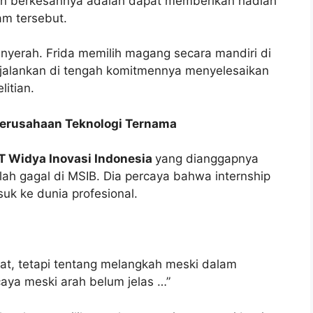
n berkesannya adalah dapat memberikan hadiah
am tersebut.
nyerah. Frida memilih magang secara mandiri di
jalankan di tengah komitmennya menyelesaikan
itian.
erusahaan Teknologi Ternama
T Widya Inovasi Indonesia
yang dianggapnya
lah gagal di MSIB. Dia percaya bahwa internship
k ke dunia profesional.
at, tetapi tentang melangkah meski dalam
caya meski arah belum jelas …”