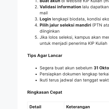
Buat akun
di website KIP Kuliah (
Validasi information
lalu dapatka
mail
Login
lengkapi biodata, kondisi eko
Pilih jalur seleksi mandiri
(PTN ata
diinginkan
Jika lolos seleksi, kampus akan m
untuk menjadi penerima KIP Kuliah
Tips Agar Lancar
Segera buat akun sebelum
31 Okt
Persiapkan dokumen lengkap terka
Ikuti terus jadwal dan tenggat wak
Ringkasan Cepat
Detail
Keterangan